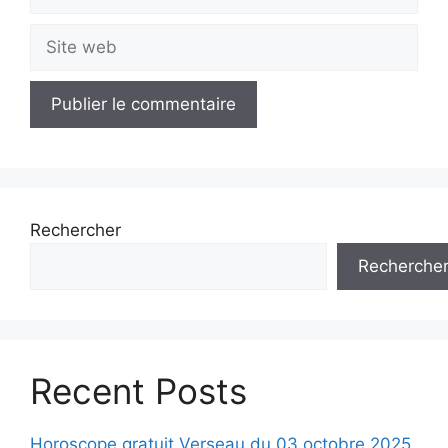
mail
Site
web
Rechercher
Recherche
Recent Posts
Horoscope gratuit Verseau du 03 octobre 2025