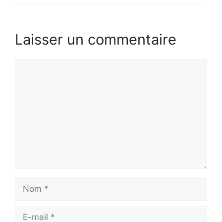
Laisser un commentaire
Commentaire
Nom
E-